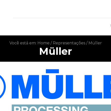
Você está em:
Home
/
Representações
/
Müller
Müller